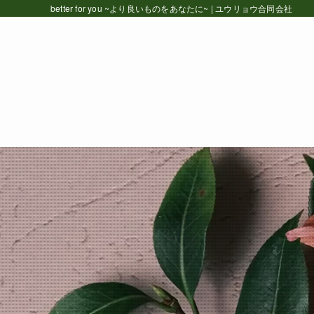
better for you ~より良いものをあなたに~ | ユウリョウ合同会社